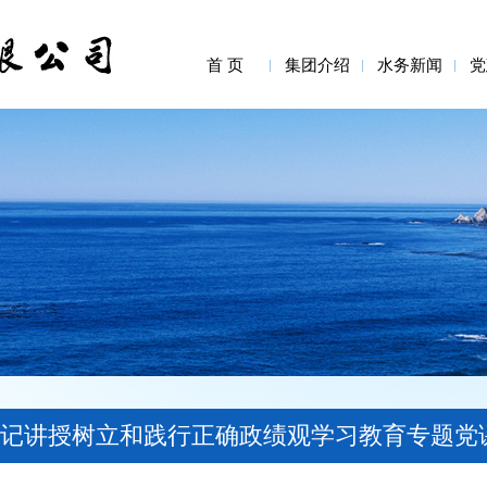
首 页
集团介绍
水务新闻
党
记讲授树立和践行正确政绩观学习教育专题党