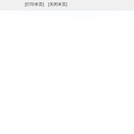
[打印本页] [关闭本页]