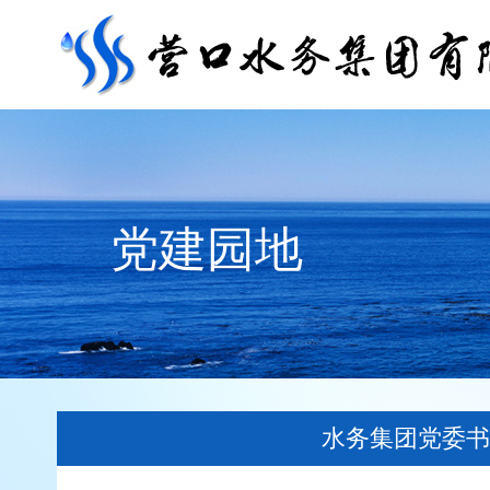
党建园地
水务集团党委书