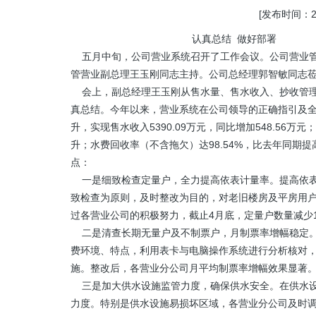
[发布时间：201
认真总结 做好部署
五月中旬，公司营业系统召开了工作会议。公司营业管
管营业副总理王玉刚同志主持。公司总经理郭智敏同志
会上，副总经理王玉刚从售水量、售水收入、抄收管理
真总结。今年以来，营业系统在公司领导的正确指引及
升，实现售水收入5390.09万元，同比增加548.56万
升；水费回收率（不含拖欠）达98.54%，比去年同期
点：
一是细致检查定量户，全力提高依表计量率。提高依表
致检查为原则，及时整改为目的，对老旧楼房及平房用
过各营业公司的积极努力，截止4月底，定量户数量减少1
二是清查长期无量户及不制票户，月制票率增幅稳定。
费环境、特点，利用表卡与电脑操作系统进行分析核对
施。整改后，各营业分公司月平均制票率增幅效果显著
三是加大供水设施监管力度，确保供水安全。在供水设
力度。特别是供水设施易损坏区域，各营业分公司及时