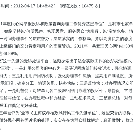
时间：2012-04-17 14:48:42 ] [阅读次数：10475 次]
11年度民心网举报投诉和政策咨询办理工作优秀基层单位”，是我市七家
始终坚持以“倾听民声、实现民意、服务民众”为宗旨，以“亲情水务、情
一时间办理事件的层层督办，层层落实的工作格局。并以高度负责的态度
级部门的充分肯定和用户的高度赞扬。2011年，共受理民心网转办30件
88.89%。
”这一先进的受诉处理平台，逐渐探索出了适合实际工作的投诉处理模式，
“三强”，一是利用公司客服中心为一级受诉网络部门接收诉求，强化协调
能力；三是利用用户回访机制，强化办理事件流畅、提高用户满意度。所谓
请示汇报，确定分工，协调关系，快办快结；三是反馈快：对办理情况立即
三勤”，一是勤督促：对转单到各二级网络部门办理的投诉件，勤督促，常
理解与信任，在办理过程中和办结后，主动征求意见；三是勤总结：对每
今后工作奠定良好基础。
三年被评为“全市民主评议考核政风行风工作先进单位”，这些荣誉的取得
做好民心网各类诉求的处理，实实在在为群众排忧解难，真正做到“让群众
。