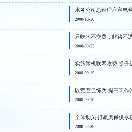
水务公司总经理座客电台
2008-10-10
只吃水不交费，此路不
2008-09-22
实施微机联网收费 提升
2008-09-19
以竞赛促练兵 提高工作
2008-09-10
全体动员 打赢奥保供水
2008-08-28