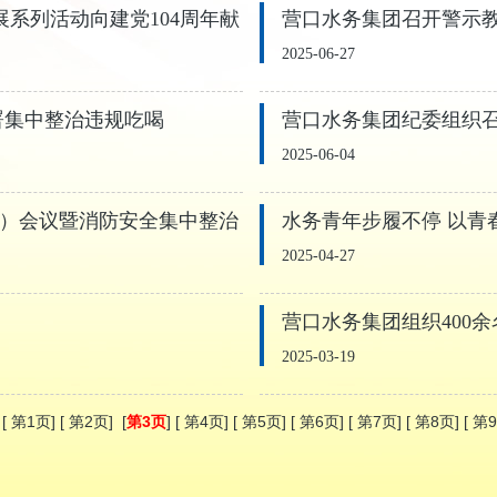
展系列活动向建党104周年献
营口水务集团召开警示
2025-06-27
署集中整治违规吃喝
营口水务集团纪委组织召
2025-06-04
）会议暨消防安全集中整治
水务青年步履不停 以青春
2025-04-27
营口水务集团组织400
2025-03-19
 [
第1页
] [
第2页
] [
第3页
] [
第4页
] [
第5页
] [
第6页
] [
第7页
] [
第8页
] [
第