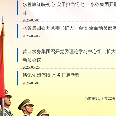
水善旗红映初心 实干担当迎七一 水务集团开
礼
2025-07-01
水务集团召开党委（扩大）会议 全面动员部
2025-06-06
营口水务集团召开党委理论学习中心组（扩大
动员会议
2025-05-20
铭记先烈伟绩 水务开启新程
2025-04-01
当前第3页 / 共22页